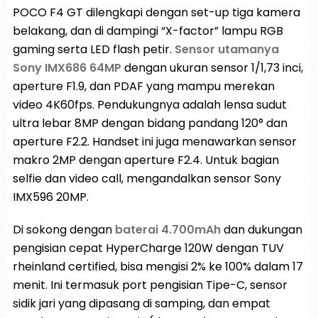
POCO F4 GT dilengkapi dengan set-up tiga kamera
belakang, dan di dampingi “X-factor” lampu RGB
gaming serta LED flash petir.
Sensor utamanya
Sony IMX686 64MP
dengan ukuran sensor 1/1,73 inci,
aperture F1.9, dan PDAF yang mampu merekan
video 4K60fps. Pendukungnya adalah lensa sudut
ultra lebar 8MP dengan bidang pandang 120° dan
aperture F2.2. Handset ini juga menawarkan sensor
makro 2MP dengan aperture F2.4. Untuk bagian
selfie dan video call, mengandalkan sensor Sony
IMX596 20MP.
Di sokong dengan
baterai 4.700mAh
dan dukungan
pengisian cepat HyperCharge 120W dengan TUV
rheinland certified, bisa mengisi 2% ke 100% dalam 17
menit. Ini termasuk port pengisian Tipe-C, sensor
sidik jari yang dipasang di samping, dan empat