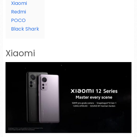
Xiaomi
Redmi
POCO
Black Shark
Xiaomi