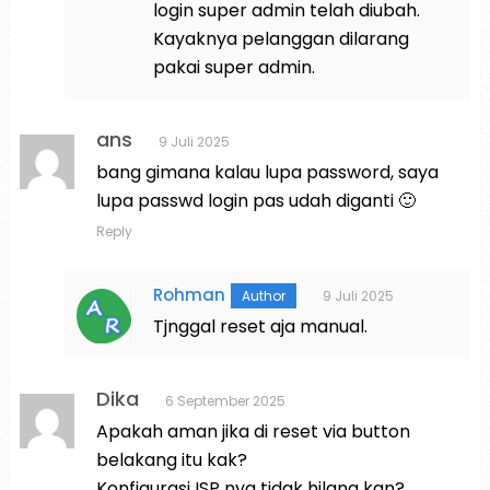
login super admin telah diubah.
Kayaknya pelanggan dilarang
pakai super admin.
ans
9 Juli 2025
bang gimana kalau lupa password, saya
lupa passwd login pas udah diganti 🙂
Reply
Rohman
9 Juli 2025
Tjnggal reset aja manual.
Dika
6 September 2025
Apakah aman jika di reset via button
belakang itu kak?
Konfigurasi ISP nya tidak hilang kan?