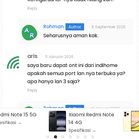
Reply
Rohman
6 September 2025
Seharusnya aman kak.
aris
11 Januari 2026
saya baru dapat ont ini dari indihome
apakah semua port lan nya terbuka ya?
apa hanya lan 3 saja?
Reply
Rohman
11 Januari 2026
Xiaomi Redmi Note
Nubia V60
Tinggal di coba bro
14 4G
Spesifikasi →
Spesifikasi →
Joki
29 Januari 2026