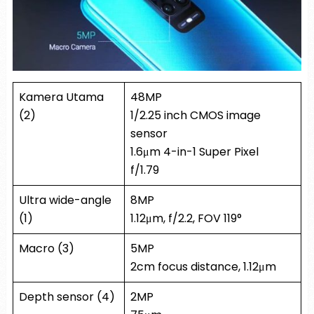
Kamera Utama
48MP
(2)
1/2.25 inch CMOS image
sensor
1.6μm 4-in-1 Super Pixel
f/1.79
Ultra wide-angle
8MP
(1)
1.12μm, f/2.2, FOV 119°
Macro (3)
5MP
2cm focus distance, 1.12μm
Depth sensor (4)
2MP