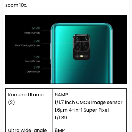
zoom 10x.
Kamera Utama
64MP
(2)
1/1.7 inch CMOS image sensor
1.6μm 4-in-1 Super Pixel
f/1.89
Ultra wide-angle
8MP