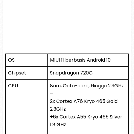
OS
MIUI 11 berbasis Android 10
Chipset
Snapdragon 720G
CPU
8nm, Octa-core, Hingga 2.3GHz
–
2x Cortex A76 Kryo 465 Gold
2.3GHz
+6x Cortex A55 Kryo 465 Silver
1.8 GHz