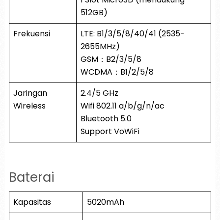
512GB)
Frekuensi
LTE: B1/3/5/8/40/41 (2535-
2655MHz)
GSM：B2/3/5/8
WCDMA：B1/2/5/8
Jaringan
2.4/5 GHz
Wireless
Wifi 802.11 a/b/g/n/ac
Bluetooth 5.0
Support VoWiFi
Baterai
Kapasitas
5020mAh