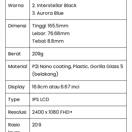
Warna
2. Interstellar Black
3. Aurora Blue
Dimensi
Tinggi: 165.5mm
Lebar: 76.68mm
Tebal: 8.8mm
Berat
209g
Material
P2i Nano coating, Plastic, Gorilla Glass 5
(belakang)
Display
16.9cm atau 6.67 inci
Type
IPS LCD
Resolusi
2400 x 1080 FHD+
Rasio
20:9