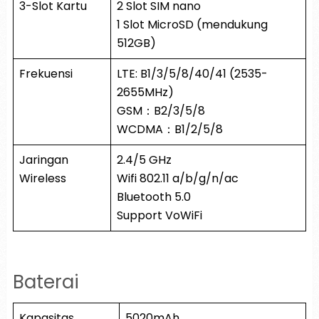
3-Slot Kartu
2 Slot SIM nano
1 Slot MicroSD (mendukung
512GB)
Frekuensi
LTE: B1/3/5/8/40/41 (2535-
2655MHz)
GSM：B2/3/5/8
WCDMA：B1/2/5/8
Jaringan
2.4/5 GHz
Wireless
Wifi 802.11 a/b/g/n/ac
Bluetooth 5.0
Support VoWiFi
Baterai
Kapasitas
5020mAh