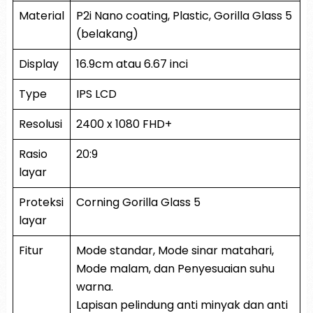
Material
P2i Nano coating, Plastic, Gorilla Glass 5
(belakang)
Display
16.9cm atau 6.67 inci
Type
IPS LCD
Resolusi
2400 x 1080 FHD+
Rasio
20:9
layar
Proteksi
Corning Gorilla Glass 5
layar
Fitur
Mode standar, Mode sinar matahari,
Mode malam, dan Penyesuaian suhu
warna.
Lapisan pelindung anti minyak dan anti