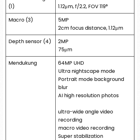
(1)
1.12μm, f/2.2, FOV 119°
Macro (3)
5MP
2cm focus distance, 1.12μm
Depth sensor (4)
2MP
75μm
Mendukung
64MP UHD
Ultra nightscape mode
Portrait mode background
blur
AI high resolution photos
ultra-wide angle video
recording
macro video recording
Super stabilization