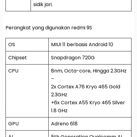
sidik jari.
Perangkat yang digunakan redmi 9S
OS
MIUI 11 berbasis Android 10
Chipset
Snapdragon 720G
CPU
8nm, Octa-core, Hingga 2.3GHz
–
2x Cortex A76 Kryo 465 Gold
2.3GHz
+6x Cortex A55 Kryo 465 Silver
1.8 GHz
GPU
Adreno 618
AI
5th Generation Qualcomm AI