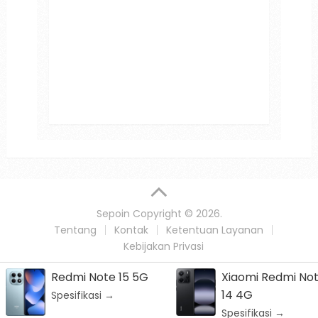
Sepoin
Copyright © 2026.
Tentang
Kontak
Ketentuan Layanan
Kebijakan Privasi
15 5G
Xiaomi Redmi Note
Nubia V
14 4G
Spesifika
Spesifikasi →