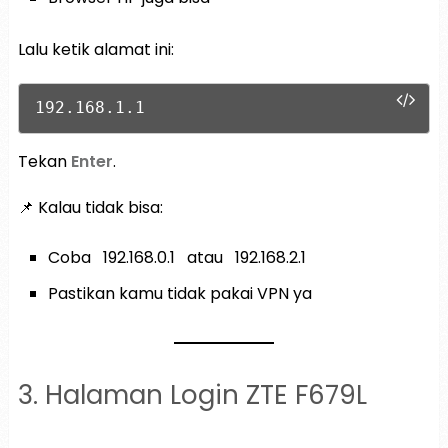
Lalu ketik alamat ini:
192.168.1.1
Tekan
Enter
.
📌 Kalau tidak bisa:
Coba
192.168.0.1
atau
192.168.2.1
Pastikan kamu tidak pakai VPN ya
3. Halaman Login ZTE F679L