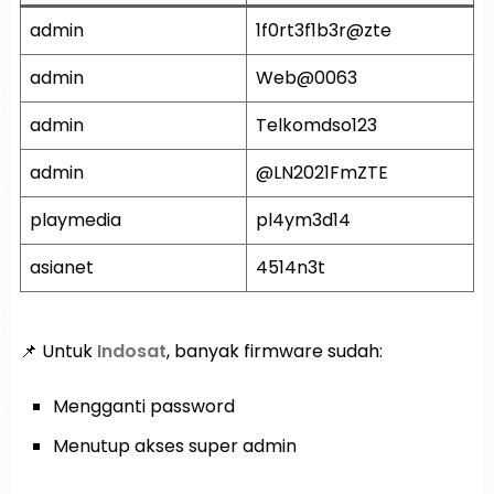
admin
1f0rt3f1b3r@zte
admin
Web@0063
admin
Telkomdso123
admin
@LN2021FmZTE
playmedia
pl4ym3d14
asianet
4514n3t
📌 Untuk
Indosat
, banyak firmware sudah:
Mengganti password
Menutup akses super admin