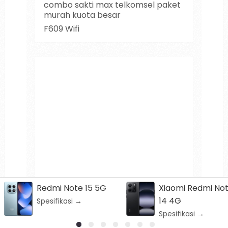
combo sakti max telkomsel paket
murah kuota besar
F609 Wifi
Xiaomi Redmi Note
Nubia V60
14 4G
Spesifikasi →
Spesifikasi →