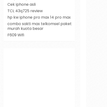
Cek iphone asli
TCL 43q725 review
hp kw iphone pro max 14 pro max
combo sakti max telkomsel paket
murah kuota besar
F609 Wifi