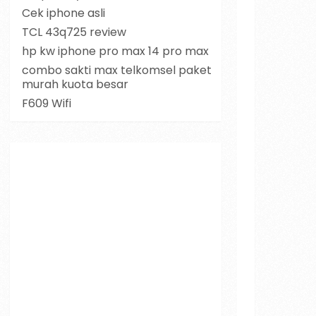
Cek iphone asli
TCL 43q725 review
hp kw iphone pro max 14 pro max
combo sakti max telkomsel paket
murah kuota besar
F609 Wifi