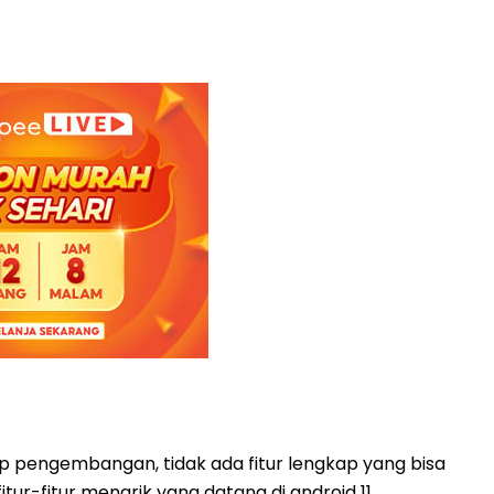
hap pengembangan, tidak ada fitur lengkap yang bisa
itur-fitur menarik yang datang di android 11,