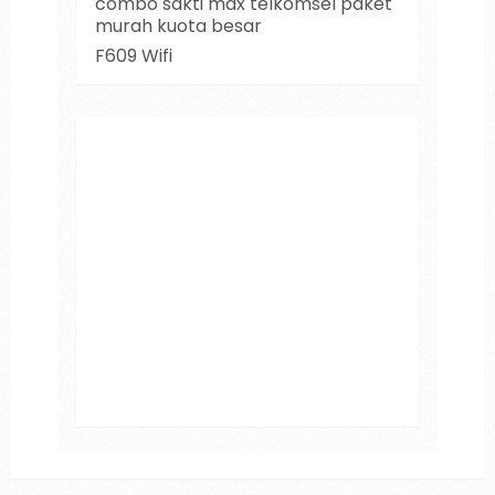
combo sakti max telkomsel paket
murah kuota besar
F609 Wifi