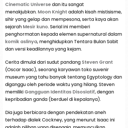
Cinematic Universe
dan itu sangat
menakjubkan.
Moon Knight
adalah kisah mistisisme,
sihir yang gelap dan mempesona, serta kaya akan
sejarah
Mesir kuno
. Serial ini memberi
penghormatan kepada elemen supernatural dalam
komik aslinya
, menghidupkan Tentara Bulan Sabit
dan versi keadilannya yang kejam.
Cerita dimulai dari sudut pandang
Steven Grant
(Oscar Isaac), seorang karyawan toko suvenir
museum yang tahu banyak tentang Egyptology dan
diganggu oleh periode waktu yang hilang. Steven
memiliki
Gangguan Identitas Disosiatif
, dengan
kepribadian ganda (berduel di kepalanya).
Dia juga berbicara dengan pendekatan aneh
terhadap dialek Cockney, yang menurut Isaac ini
adalah pilihan yang disengaja, memunculkan