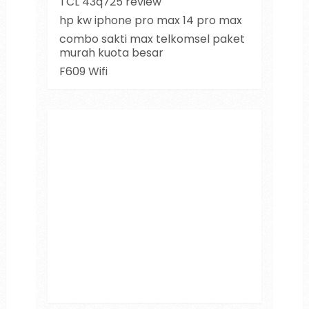
TCL 43q725 review
hp kw iphone pro max 14 pro max
combo sakti max telkomsel paket
murah kuota besar
F609 Wifi