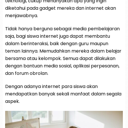
teknologi, cukup menanyakan apa yang ingin
diketahui pada gadget mereka dan internet akan
menjawabnya.
Tidak hanya berguna sebagai media pembelajaran
saja, bagi siswa internet juga dapat membantu
dalam berinteraksi, baik dengan guru maupun
teman lainnya. Memudahkan mereka dalam belajar
bersama atau kelompok. Semua dapat dilakukan
dengan bantuan media sosial, aplikasi perpesanan,
dan forum obrolan.
Dengan adanya internet para siswa akan
mendapatkan banyak sekali manfaat dalam segala
aspek.