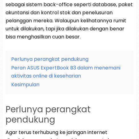
sebagai sistem back-office seperti database, paket
akuntansi dan kontrol stok dan penelusuran
pelanggan mereka. Walaupun kelihatannya rumit
untuk dilakukan, tapi jika dilakukan dengan benar
bisa menghasilkan cuan besar.
Perlunya perangkat pendukung
Peran ASUS ExpertBook B3 dalam menemani
aktivitas online di keseharian
Kesimpulan
Perlunya perangkat
pendukung
Agar terus terhubung ke jaringan internet