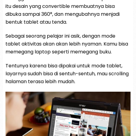
itu desain yang convertible membuatnya bisa
dibuka sampai 360°, dan mengubahnya menjadi
bentuk tablet atau tenda.
Sebagai seorang pelajar ini asik, dengan mode
tablet aktivitas akan akan lebih nyaman. Kamu bisa
memegang laptop seperti memegang buku.
Tentunya karena bisa dipakai untuk mode tablet,
layarnya sudah bisa di sentuh-sentuh, mau scrolling
halaman terasa lebih mudah.