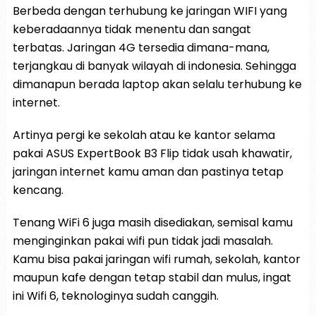
Berbeda dengan terhubung ke jaringan WIFI yang
keberadaannya tidak menentu dan sangat
terbatas. Jaringan 4G tersedia dimana-mana,
terjangkau di banyak wilayah di indonesia. Sehingga
dimanapun berada laptop akan selalu terhubung ke
internet.
Artinya pergi ke sekolah atau ke kantor selama
pakai ASUS ExpertBook B3 Flip tidak usah khawatir,
jaringan internet kamu aman dan pastinya tetap
kencang.
Tenang WiFi 6 juga masih disediakan, semisal kamu
menginginkan pakai wifi pun tidak jadi masalah.
Kamu bisa pakai jaringan wifi rumah, sekolah, kantor
maupun kafe dengan tetap stabil dan mulus, ingat
ini Wifi 6, teknologinya sudah canggih.