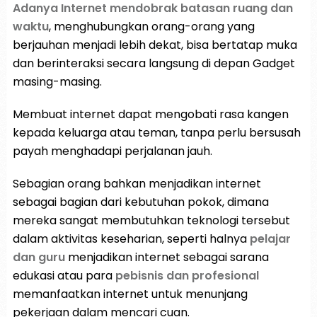
Adanya Internet mendobrak batasan ruang dan
waktu
, menghubungkan orang-orang yang
berjauhan menjadi lebih dekat, bisa bertatap muka
dan berinteraksi secara langsung di depan Gadget
masing-masing.
Membuat internet dapat mengobati rasa kangen
kepada keluarga atau teman, tanpa perlu bersusah
payah menghadapi perjalanan jauh.
Sebagian orang bahkan menjadikan internet
sebagai bagian dari kebutuhan pokok, dimana
mereka sangat membutuhkan teknologi tersebut
dalam aktivitas keseharian, seperti halnya
pelajar
dan guru
menjadikan internet sebagai sarana
edukasi atau para
pebisnis dan profesional
memanfaatkan internet untuk menunjang
pekerjaan dalam mencari cuan.