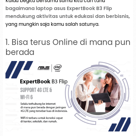
Kalau begitu bersama sama kita cari tahu
bagaimana laptop asus ExpertBook B3 Flip
mendukung aktivitas untuk edukasi dan berbisnis
,
yang mungkin saja kamu salah satunya.
1. Bisa terus Online di mana pun
berada