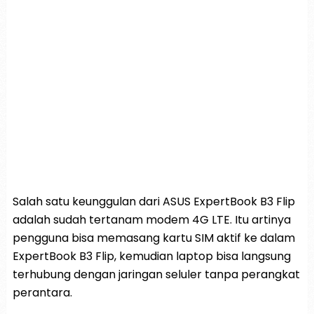
Salah satu keunggulan dari ASUS ExpertBook B3 Flip
adalah sudah tertanam modem 4G LTE. Itu artinya
pengguna bisa memasang kartu SIM aktif ke dalam
ExpertBook B3 Flip, kemudian laptop bisa langsung
terhubung dengan jaringan seluler tanpa perangkat
perantara.