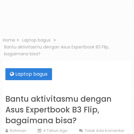
Home
Laptop bagus
Bantu aktivitasmu dengan Asus Expertbook B3 Flip,
bagaimana bisa?
Laptop bagus
Bantu aktivitasmu dengan
Asus Expertbook B3 Flip,
bagaimana bisa?
Rohman
4 Tahun Ago
Tidak Ada Komentar