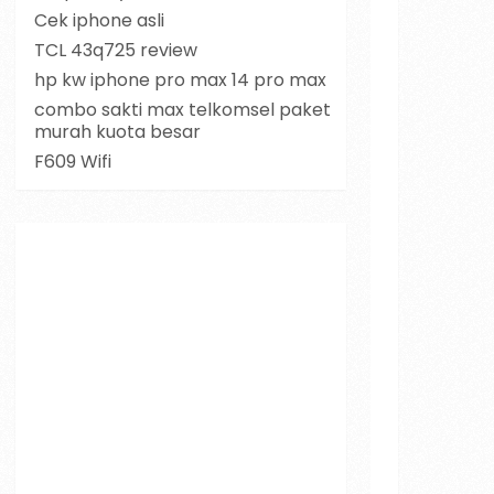
Cek iphone asli
TCL 43q725 review
hp kw iphone pro max 14 pro max
combo sakti max telkomsel paket
murah kuota besar
F609 Wifi