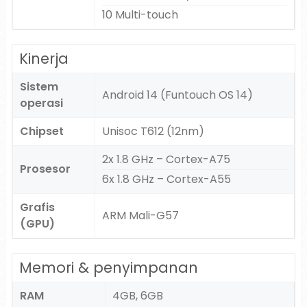
10 Multi-touch
Kinerja
Sistem
Android 14 (Funtouch OS 14)
operasi
Chipset
Unisoc T612 (12nm)
2x 1.8 GHz – Cortex-A75
Prosesor
6x 1.8 GHz – Cortex-A55
Grafis
ARM Mali-G57
(GPU)
Memori & penyimpanan
RAM
4GB, 6GB