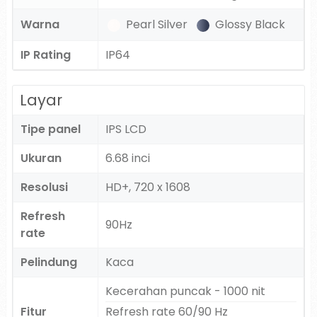
Warna
Pearl Silver
Glossy Black
IP Rating
IP64
Layar
Tipe panel
IPS LCD
Ukuran
6.68 inci
Resolusi
HD+, 720 x 1608
Refresh
90Hz
rate
Pelindung
Kaca
Kecerahan puncak - 1000 nit
Fitur
Refresh rate 60/90 Hz