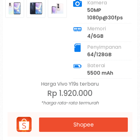
Kamera
50MP
1080p@30fps
Memori
4/6GB
Penyimpanan
64/128GB
Baterai
5500 mAh
Harga Vivo Y19s terbaru
Rp 1.920.000
*harga rata-rata termurah
Shopee