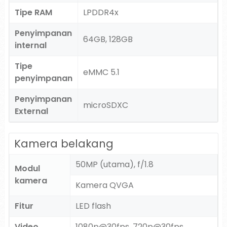
Tipe RAM
LPDDR4x
Penyimpanan
64GB, 128GB
internal
Tipe
eMMC 5.1
penyimpanan
Penyimpanan
microSDXC
External
Kamera belakang
50MP (utama), f/1.8
Modul
kamera
Kamera QVGA
Fitur
LED flash
Video
1080p@30fps, 720p@30fps