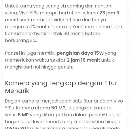
Untuk kamu yang sering streaming dan nonton
video, Vivo Y19s mampu bertahan selama
23 jam 3
menit
saat memutar video offline dan hanya
menguras 4% saat streaming YouTube selama 1 jam.
Kemudian aktivitas Tiktok 30 menit baterai
berkurang 3%.
Ponsel ini juga memiliki
pengisian daya 15W
yang
memerlukan waktu sekitar
2 jam 18 menit
untuk
mengisi dari nol hingga penuh.
Kamera yang Lengkap dengan Fitur
Menarik
Bagian kamera menjadi salah satu fitur andalan Vivo
Y19s. Kamera utama
50 MP
, sedangkan kamera
selfie
5 MP
yang ditempatkan dalam punch-hole di
bagian atas layar mendukung kualitas video hingga
1080p 30fps
. Fitur kamera lainnya termasuk mode