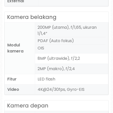
External
Kamera belakang
200MP (utama), f/1,65, ukuran
1/1,4”
PDAF (Auto fokus)
Modul
OIS
kamera
8MP (ultrawide), f/2,2
2MP (makro), f/2,4
Fitur
LED flash
Video
4K@24/30fps, Gyro-EIS
Kamera depan