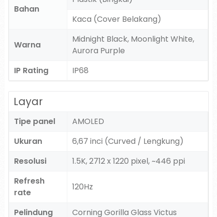
Bahan
Kaca (Cover Belakang)
Midnight Black, Moonlight White,
Warna
Aurora Purple
IP Rating
IP68
Layar
Tipe panel
AMOLED
Ukuran
6,67 inci (Curved / Lengkung)
Resolusi
1.5K, 2712 x 1220 pixel, ~446 ppi
Refresh
120Hz
rate
Pelindung
Corning Gorilla Glass Victus