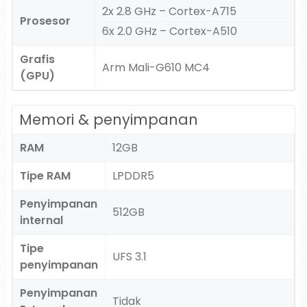
2x 2.8 GHz – Cortex-A715
Prosesor
6x 2.0 GHz – Cortex-A510
Grafis
Arm Mali-G610 MC4
(GPU)
Memori & penyimpanan
RAM
12GB
Tipe RAM
LPDDR5
Penyimpanan
512GB
internal
Tipe
UFS 3.1
penyimpanan
Penyimpanan
Tidak