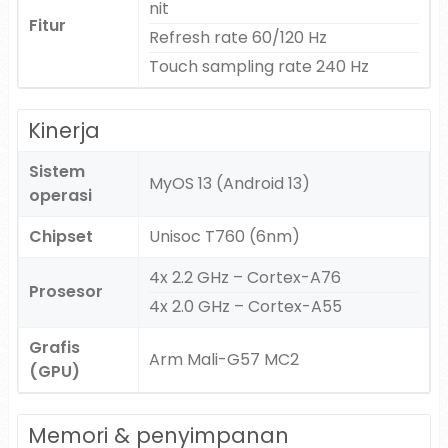
nit
Fitur
Refresh rate 60/120 Hz
Touch sampling rate 240 Hz
Kinerja
Sistem
MyOS 13 (Android 13)
operasi
Chipset
Unisoc T760 (6nm)
4x 2.2 GHz – Cortex-A76
Prosesor
4x 2.0 GHz – Cortex-A55
Grafis
Arm Mali-G57 MC2
(GPU)
Memori & penyimpanan