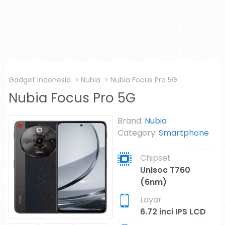
Gadget Indonesia
Nubia
Nubia Focus Pro 5G
Nubia Focus Pro 5G
Brand:
Nubia
Category:
Smartphone
Chipset
Unisoc T760
(6nm)
Layar
6.72 inci IPS LCD