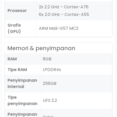
2x 2.2 GHz – Cortex-A76
Prosesor
6x 2.0 GHz – Cortex-A55
Grafis
ARM Mali-G57 MC2
(GPU)
Memori & penyimpanan
RAM
8GB
Tipe RAM
LPDDR4x
Penyimpanan
256GB
internal
Tipe
UFS 2.2
penyimpanan
Penyimpanan