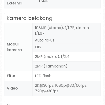
Tidak
External
Kamera belakang
108MP (utama), f/1.75, ukuran
1/1.67
Auto fokus
Modul
OIS
kamera
2MP (makro), f/2.4
2MP (Tambahan)
Fitur
LED flash
2K@30fps, 1080p@30/60fps,
Video
720p@30fps