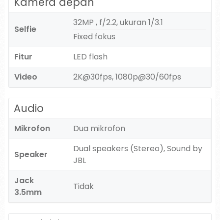
Kamera depan
32MP , f/2.2, ukuran 1/3.1
Selfie
Fixed fokus
Fitur
LED flash
Video
2K@30fps, 1080p@30/60fps
Audio
Mikrofon
Dua mikrofon
Dual speakers (Stereo), Sound by
Speaker
JBL
Jack
Tidak
3.5mm